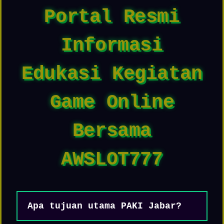
Portal Resmi
Informasi
Edukasi Kegiatan
Game Online
Bersama
AWSLOT777
Apa tujuan utama PAKI Jabar?