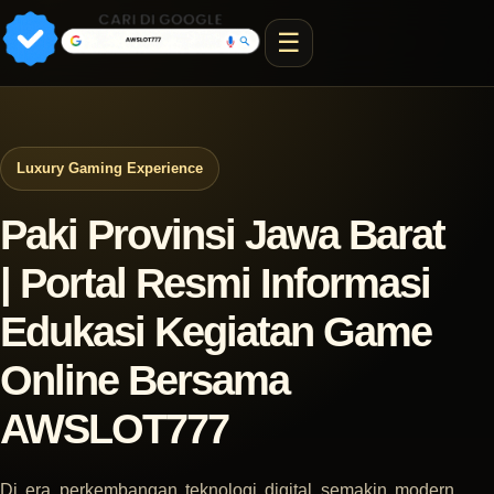
☰
Luxury Gaming Experience
Paki Provinsi Jawa Barat
| Portal Resmi Informasi
Edukasi Kegiatan Game
Online Bersama
AWSLOT777
Di era perkembangan teknologi digital semakin modern,