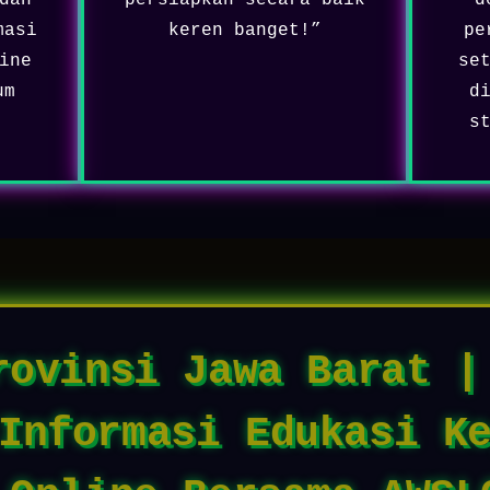
dan
persiapkan secara baik
d
masi
keren banget!”
pe
ine
se
um
d
s
rovinsi Jawa Barat |
Informasi Edukasi K