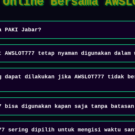
 Online Bersama AWSL
a PAKI Jabar?
t AWSLOT777 tetap nyaman digunakan dalam 
g dapat dilakukan jika AWSLOT777 tidak be
7 bisa digunakan kapan saja tanpa batasan
77 sering dipilih untuk mengisi waktu san