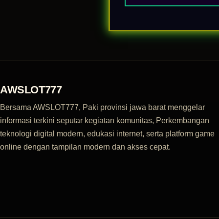
AWSLOT777
Bersama AWSLOT777, Paki provinsi jawa barat menggelar
informasi terkini seputar kegiatan komunitas, Perkembangan
teknologi digital modern, edukasi internet, serta platform game
online dengan tampilan modern dan akses cepat.