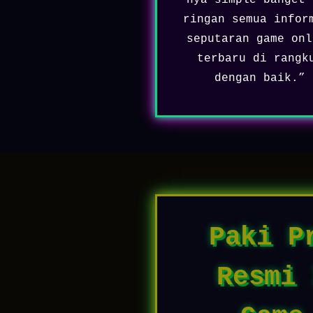
nya simple banget 
ringan semua infor
seputaran game onl
terbaru di rangk
dengan baik.”
Paki P
Resmi 