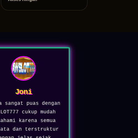
Joni
a sangat puas dengan
SLOT777 cukup mudah
pahami karena semua
tata dan terstruktur