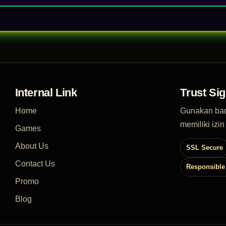
Internal Link
Trust Sig
Home
Gunakan bad
memiliki izin 
Games
About Us
SSL Secure
Contact Us
Responsible
Promo
Blog