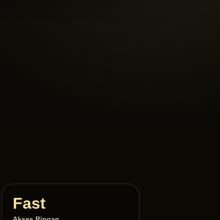
Fast
Akses Ringan