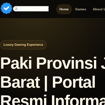
Home
Games
About 
Luxury Gaming Experience
Paki Provinsi
Barat | Portal
Resmi Informa