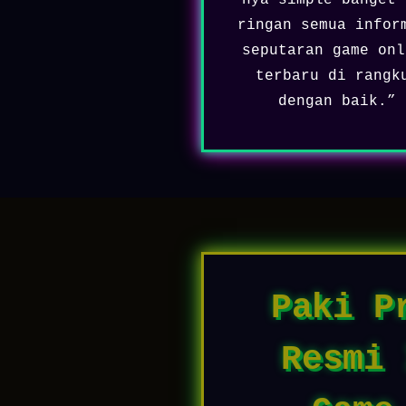
nya simple banget 
ringan semua infor
seputaran game onl
terbaru di rangk
dengan baik.”
Paki P
Resmi 