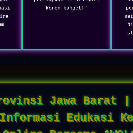
dan
persiapkan secara baik
d
masi
keren banget!”
pe
ine
se
um
d
s
rovinsi Jawa Barat |
Informasi Edukasi K