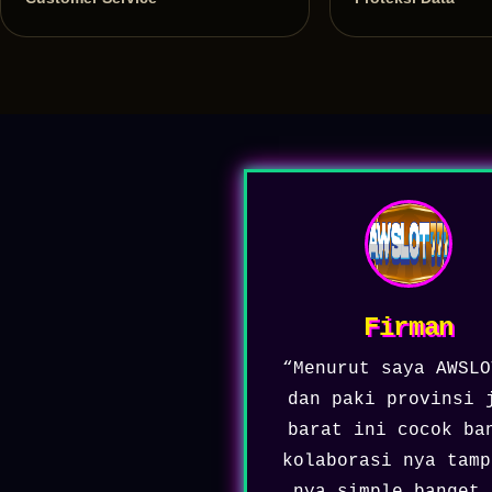
Firman
“Menurut saya AWSLO
dan paki provinsi 
barat ini cocok ba
kolaborasi nya tamp