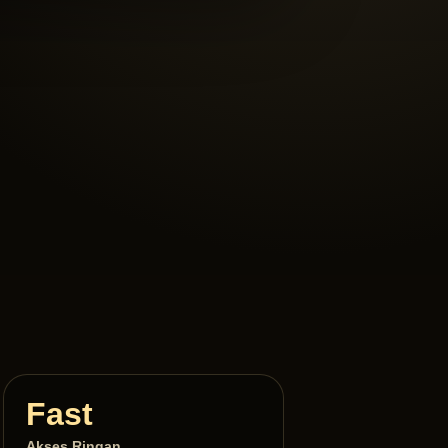
Fast
Akses Ringan