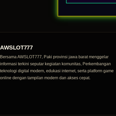
AWSLOT777
Bersama AWSLOT777, Paki provinsi jawa barat menggelar
informasi terkini seputar kegiatan komunitas, Perkembangan
teknologi digital modern, edukasi internet, serta platform game
online dengan tampilan modern dan akses cepat.