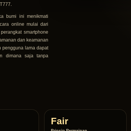
OT777.
a bumi ini menikmati
cara online mulai dari
i perangkat smartphone
enyamanan dan keamanan
n pengguna lama dapat
an dimana saja tanpa
Fair
Prinsip Permainan