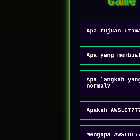
Game
Apa tujuan utam
Apa yang membua
Apa langkah yan
normal?
Apakah AWSLOT77
Mengapa AWSLOT7