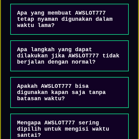
Apa yang membuat AWSLOT777
tetap nyaman digunakan dalam
waktu lama?
Apa langkah yang dapat
dilakukan jika AWSLOT777 tidak
berjalan dengan normal?
Apakah AWSLOT777 bisa
digunakan kapan saja tanpa
batasan waktu?
Mengapa AWSLOT777 sering
dipilih untuk mengisi waktu
santai?