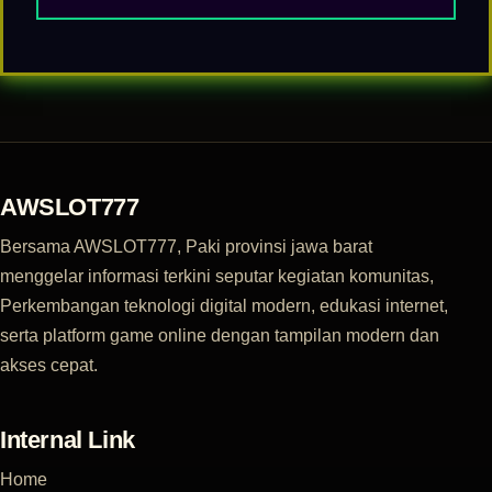
AWSLOT777
Bersama AWSLOT777, Paki provinsi jawa barat
menggelar informasi terkini seputar kegiatan komunitas,
Perkembangan teknologi digital modern, edukasi internet,
serta platform game online dengan tampilan modern dan
akses cepat.
Internal Link
Home