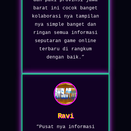
dan paki provinsi jawa
barat ini cocok banget
kolaborasi nya tampilan
nya simple banget dan
ringan semua informasi
seputaran game online
terbaru di rangkum
dengan baik.”
Ravi
“Pusat nya informasi