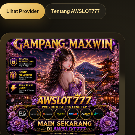
Lihat Provider
Tentang AWSLOT777