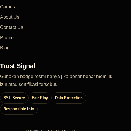
Games
About Us
Contact Us
Promo
Blog
Trust Signal
Gunakan badge resmi hanya jika benar-benar memiliki
izin atau sertifikasi tersebut.
SSL Secure
Fair Play
Data Protection
Responsible Info