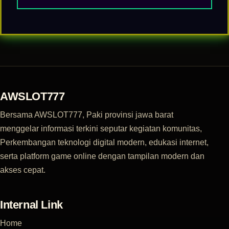
AWSLOT777
Bersama AWSLOT777, Paki provinsi jawa barat
menggelar informasi terkini seputar kegiatan komunitas,
Perkembangan teknologi digital modern, edukasi internet,
serta platform game online dengan tampilan modern dan
akses cepat.
Internal Link
Home