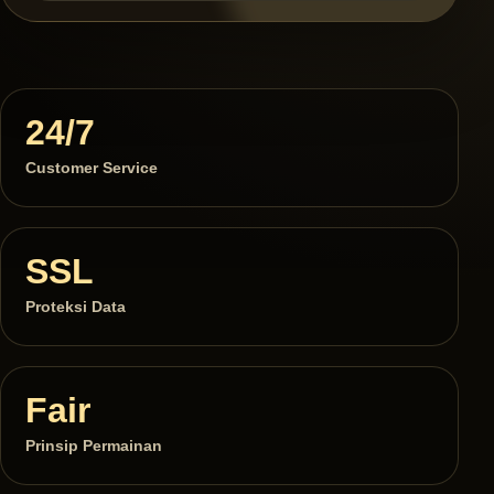
24/7
Customer Service
SSL
Proteksi Data
Fair
Prinsip Permainan