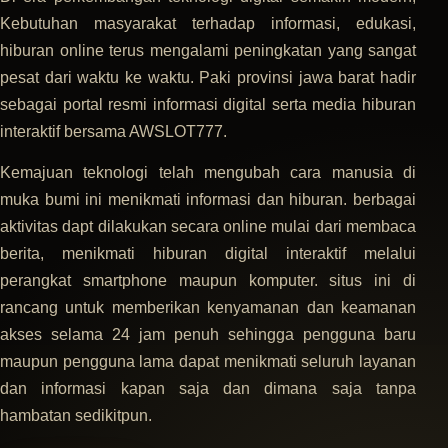
Kebutuhan masyarakat terhadap informasi, edukasi,
hiburan online terus mengalami peningkatan yang sangat
pesat dari waktu ke waktu. Paki provinsi jawa barat hadir
sebagai portal resmi informasi digital serta media hiburan
interaktif bersama AWSLOT777.
Kemajuan teknologi telah mengubah cara manusia di
muka bumi ini menikmati informasi dan hiburan. berbagai
aktivitas dapt dilakukan secara online mulai dari membaca
berita, menikmati hiburan digital interaktif melalui
perangkat smartphone maupun komputer. situs ini di
rancang untuk memberikan kenyamanan dan keamanan
akses selama 24 jam penuh sehingga pengguna baru
maupun pengguna lama dapat menikmati seluruh layanan
dan informasi kapan saja dan dimana saja tanpa
hambatan sedikitpun.