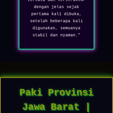
tertata dan terstruktur
dengan jelas sejak
pertama kali dibuka,
setelah beberapa kali
digunakan, semuanya
stabil dan nyaman.”
Paki Provinsi
Jawa Barat |