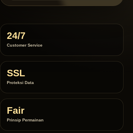
24/7
Customer Service
SSL
Proteksi Data
Fair
Prinsip Permainan