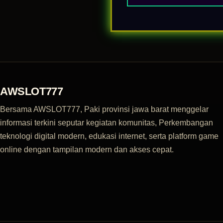
AWSLOT777
Bersama AWSLOT777, Paki provinsi jawa barat menggelar
informasi terkini seputar kegiatan komunitas, Perkembangan
teknologi digital modern, edukasi internet, serta platform game
online dengan tampilan modern dan akses cepat.