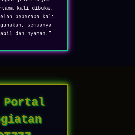
engan jelas sejak
rtama kali dibuka,
telah beberapa kali
igunakan, semuanya
tabil dan nyaman.”
 Portal
egiatan