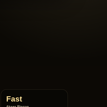
Fast
Akses Ringan