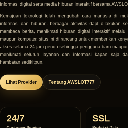
informasi digital serta media hiburan interaktif bersama AWSL
Kemajuan teknologi telah mengubah cara manusia di muk
informasi dan hiburan. berbagai aktivitas dapt dilakukan se
membaca berita, menikmati hiburan digital interaktif melalu
maupun komputer. situs ini di rancang untuk memberikan k
akses selama 24 jam penuh sehingga pengguna baru maupu
menikmati seluruh layanan dan informasi kapan saja d
hambatan sedikitpun.
Lihat Provider
Tentang AWSLOT777
24/7
SSL
Customer Service
Proteksi Data