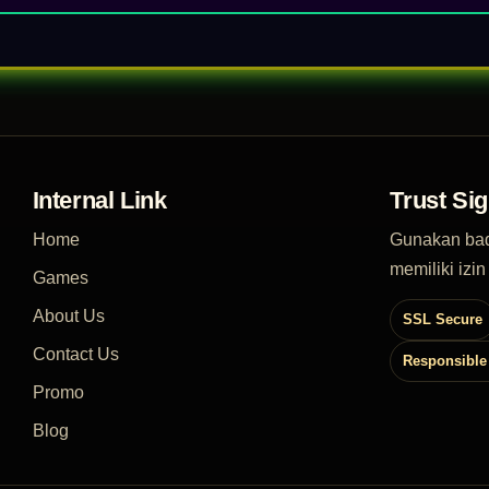
Internal Link
Trust Sig
Home
Gunakan bad
memiliki izin 
Games
About Us
SSL Secure
Contact Us
Responsible
Promo
Blog