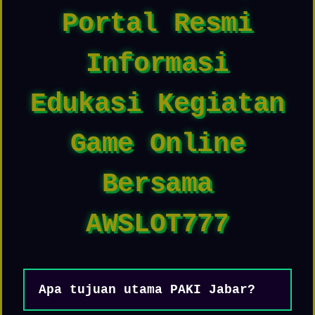
Portal Resmi
Informasi
Edukasi Kegiatan
Game Online
Bersama
AWSLOT777
Apa tujuan utama PAKI Jabar?