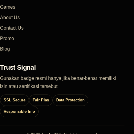
Games
About Us
Contact Us
Promo
Blog
Trust Signal
Gunakan badge resmi hanya jika benar-benar memiliki
izin atau sertifikasi tersebut.
SSL Secure
Fair Play
Data Protection
Responsible Info