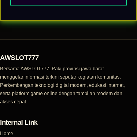
AWSLOT777
Bersama AWSLOT777, Paki provinsi jawa barat
menggelar informasi terkini seputar kegiatan komunitas,
Perkembangan teknologi digital modern, edukasi internet,
serta platform game online dengan tampilan modern dan
akses cepat.
Internal Link
Home