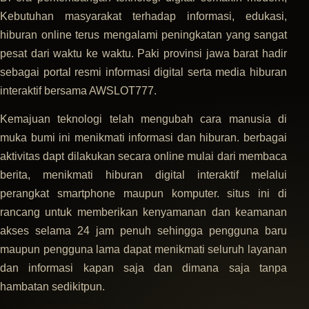
Kebutuhan masyarakat terhadap informasi, edukasi,
hiburan online terus mengalami peningkatan yang sangat
pesat dari waktu ke waktu. Paki provinsi jawa barat hadir
sebagai portal resmi informasi digital serta media hiburan
interaktif bersama AWSLOT777.
Kemajuan teknologi telah mengubah cara manusia di
muka bumi ini menikmati informasi dan hiburan. berbagai
aktivitas dapt dilakukan secara online mulai dari membaca
berita, menikmati hiburan digital interaktif melalui
perangkat smartphone maupun komputer. situs ini di
rancang untuk memberikan kenyamanan dan keamanan
akses selama 24 jam penuh sehingga pengguna baru
maupun pengguna lama dapat menikmati seluruh layanan
dan informasi kapan saja dan dimana saja tanpa
hambatan sedikitpun.