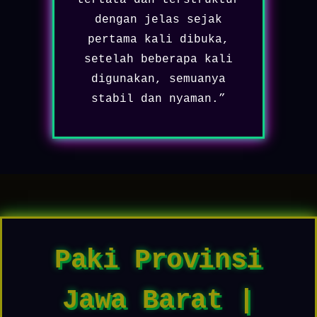
tertata dan terstruktur
dengan jelas sejak
pertama kali dibuka,
setelah beberapa kali
digunakan, semuanya
stabil dan nyaman.”
Paki Provinsi
Jawa Barat |