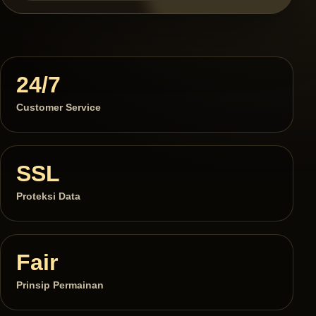
24/7
Customer Service
SSL
Proteksi Data
Fair
Prinsip Permainan