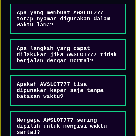
Apa yang membuat AWSLOT777
tetap nyaman digunakan dalam
waktu lama?
Apa langkah yang dapat
dilakukan jika AWSLOT777 tidak
berjalan dengan normal?
Apakah AWSLOT777 bisa
digunakan kapan saja tanpa
batasan waktu?
Mengapa AWSLOT777 sering
dipilih untuk mengisi waktu
santai?