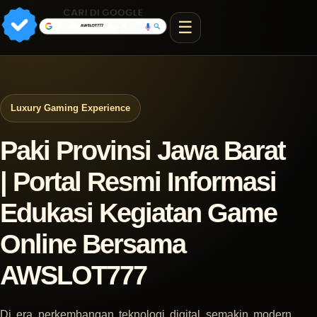
☰
Luxury Gaming Experience
Paki Provinsi Jawa Barat
| Portal Resmi Informasi
Edukasi Kegiatan Game
Online Bersama
AWSLOT777
Di era perkembangan teknologi digital semakin modern,