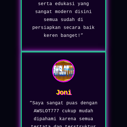
serta edukasi yang
sangat modern disini
semua sudah di
persiapkan secara baik
keren banget!”
Joni
“Saya sangat puas dengan
AWSLOT777 cukup mudah
dipahami karena semua