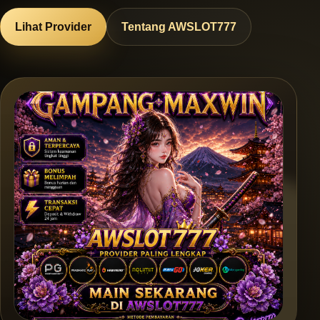
Lihat Provider
Tentang AWSLOT777