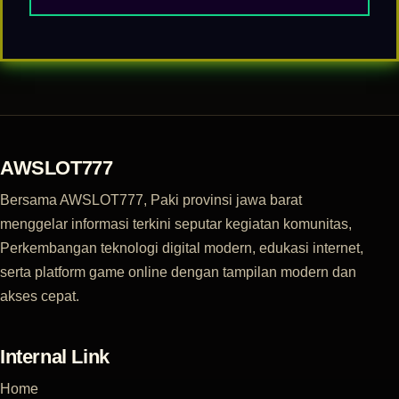
AWSLOT777
Bersama AWSLOT777, Paki provinsi jawa barat
menggelar informasi terkini seputar kegiatan komunitas,
Perkembangan teknologi digital modern, edukasi internet,
serta platform game online dengan tampilan modern dan
akses cepat.
Internal Link
Home