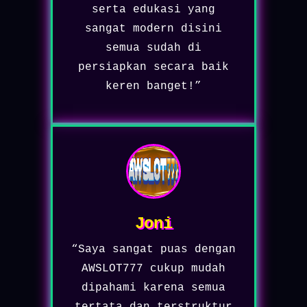
serta edukasi yang
sangat modern disini
semua sudah di
persiapkan secara baik
keren banget!”
Joni
“Saya sangat puas dengan
AWSLOT777 cukup mudah
dipahami karena semua