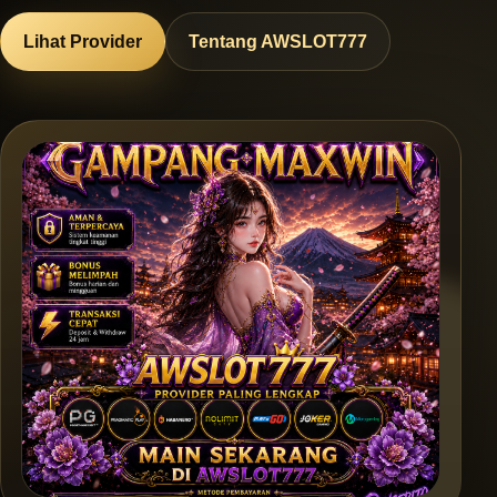
Lihat Provider
Tentang AWSLOT777