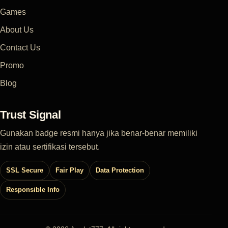
Games
About Us
Contact Us
Promo
Blog
Trust Signal
Gunakan badge resmi hanya jika benar-benar memiliki
izin atau sertifikasi tersebut.
SSL Secure
Fair Play
Data Protection
Responsible Info