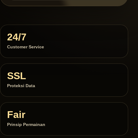
24/7
Customer Service
SSL
Proteksi Data
Fair
Prinsip Permainan