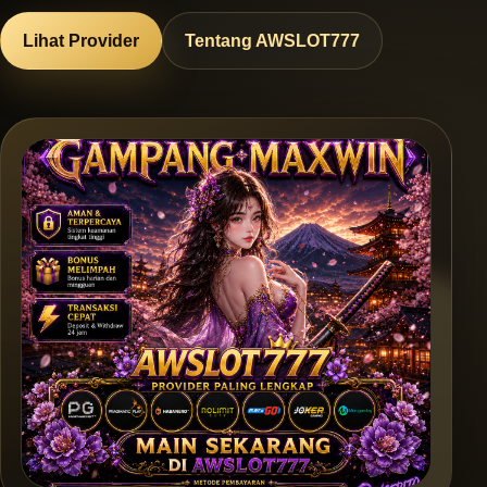
Lihat Provider
Tentang AWSLOT777