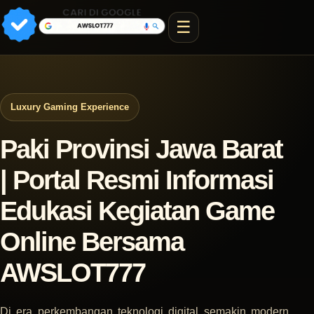
☰
Luxury Gaming Experience
Paki Provinsi Jawa Barat
| Portal Resmi Informasi
Edukasi Kegiatan Game
Online Bersama
AWSLOT777
Di era perkembangan teknologi digital semakin modern,