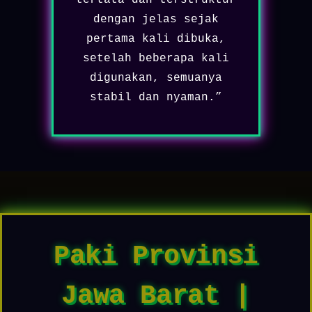
tertata dan terstruktur
dengan jelas sejak
pertama kali dibuka,
setelah beberapa kali
digunakan, semuanya
stabil dan nyaman.”
Paki Provinsi
Jawa Barat |