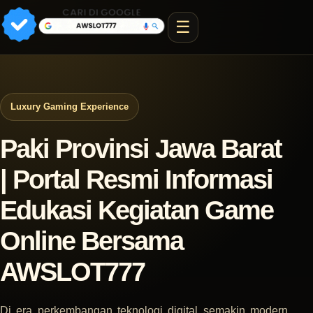
☰
Luxury Gaming Experience
Paki Provinsi Jawa Barat
| Portal Resmi Informasi
Edukasi Kegiatan Game
Online Bersama
AWSLOT777
Di era perkembangan teknologi digital semakin modern,