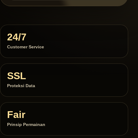
24/7
Customer Service
SSL
Proteksi Data
Fair
Prinsip Permainan