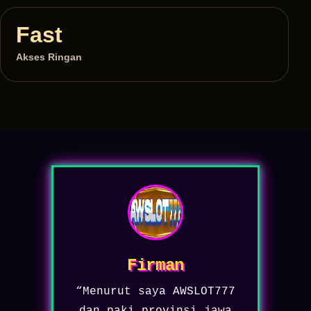
Fast
Akses Ringan
Firman
“Menurut saya AWSLOT777