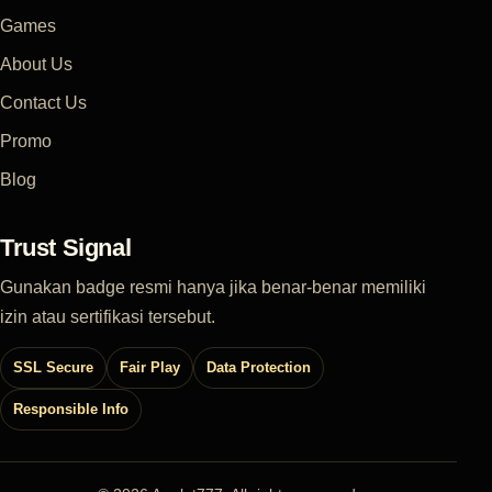
Games
About Us
Contact Us
Promo
Blog
Trust Signal
Gunakan badge resmi hanya jika benar-benar memiliki
izin atau sertifikasi tersebut.
SSL Secure
Fair Play
Data Protection
Responsible Info