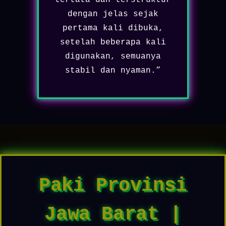
tertata dan terstruktur
dengan jelas sejak
pertama kali dibuka,
setelah beberapa kali
digunakan, semuanya
stabil dan nyaman.”
Paki Provinsi
Jawa Barat |