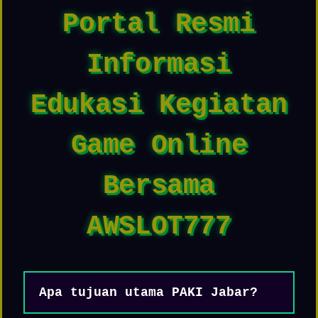
Portal Resmi
Informasi
Edukasi Kegiatan
Game Online
Bersama
AWSLOT777
Apa tujuan utama PAKI Jabar?