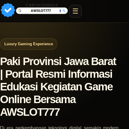
☰
Luxury Gaming Experience
Paki Provinsi Jawa Barat
| Portal Resmi Informasi
Edukasi Kegiatan Game
Online Bersama
AWSLOT777
Di era perkembangan teknologi digital semakin modern,