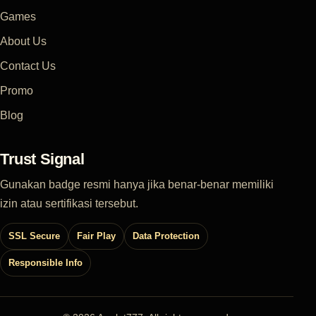
Games
About Us
Contact Us
Promo
Blog
Trust Signal
Gunakan badge resmi hanya jika benar-benar memiliki
izin atau sertifikasi tersebut.
SSL Secure
Fair Play
Data Protection
Responsible Info