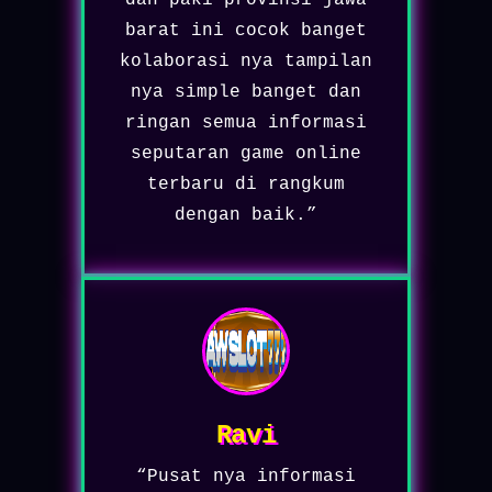
dan paki provinsi jawa
barat ini cocok banget
kolaborasi nya tampilan
nya simple banget dan
ringan semua informasi
seputaran game online
terbaru di rangkum
dengan baik.”
Ravi
“Pusat nya informasi