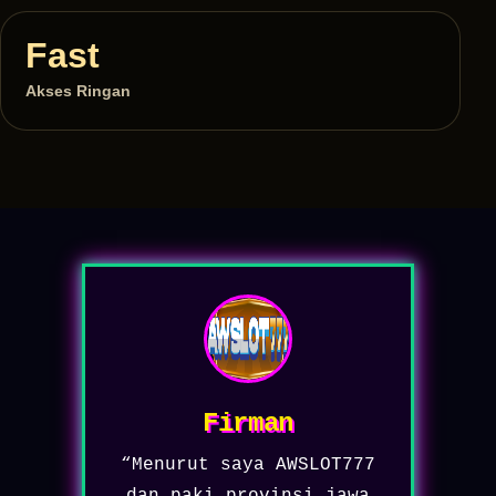
Fast
Akses Ringan
Firman
“Menurut saya AWSLOT777