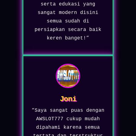
serta edukasi yang
sangat modern disini
semua sudah di
persiapkan secara baik
keren banget!”
Joni
“Saya sangat puas dengan
AWSLOT777 cukup mudah
dipahami karena semua