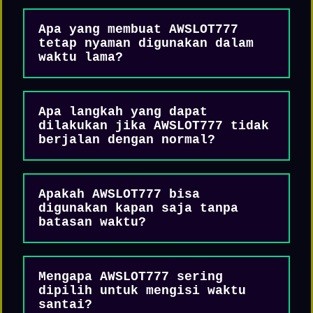
Apa yang membuat AWSLOT777
tetap nyaman digunakan dalam
waktu lama?
Apa langkah yang dapat
dilakukan jika AWSLOT777 tidak
berjalan dengan normal?
Apakah AWSLOT777 bisa
digunakan kapan saja tanpa
batasan waktu?
Mengapa AWSLOT777 sering
dipilih untuk mengisi waktu
santai?