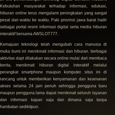
Kebutuhan masyarakat terhadap informasi, edukasi,
hiburan online terus mengalami peningkatan yang sangat
pesat dari waktu ke waktu. Paki provinsi jawa barat hadir
sebagai portal resmi informasi digital serta media hiburan
interaktif bersama AWSLOT777.
Kemajuan teknologi telah mengubah cara manusia di
muka bumi ini menikmati informasi dan hiburan. berbagai
aktivitas dapt dilakukan secara online mulai dari membaca
berita, menikmati hiburan digital interaktif melalui
perangkat smartphone maupun komputer. situs ini di
rancang untuk memberikan kenyamanan dan keamanan
akses selama 24 jam penuh sehingga pengguna baru
maupun pengguna lama dapat menikmati seluruh layanan
dan informasi kapan saja dan dimana saja tanpa
hambatan sedikitpun.