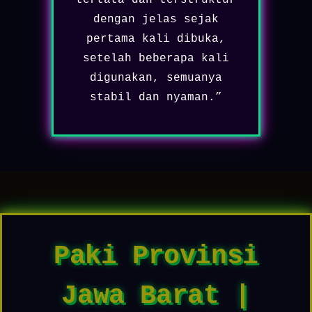
tertata dan terstruktur
dengan jelas sejak
pertama kali dibuka,
setelah beberapa kali
digunakan, semuanya
stabil dan nyaman.”
Paki Provinsi
Jawa Barat |