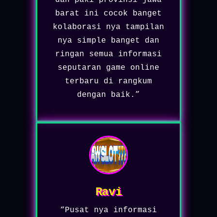
dan paki provinsi jawa
barat ini cocok banget
kolaborasi nya tampilan
nya simple banget dan
ringan semua informasi
seputaran game online
terbaru di rangkum
dengan baik.”
Ravi
“Pusat nya informasi