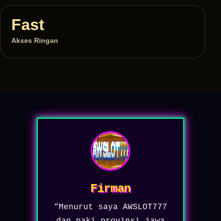
Fast
Akses Ringan
Firman
“Menurut saya AWSLOT777