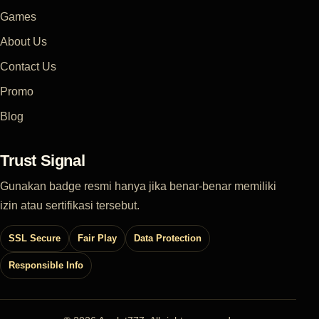
Games
About Us
Contact Us
Promo
Blog
Trust Signal
Gunakan badge resmi hanya jika benar-benar memiliki
izin atau sertifikasi tersebut.
SSL Secure
Fair Play
Data Protection
Responsible Info