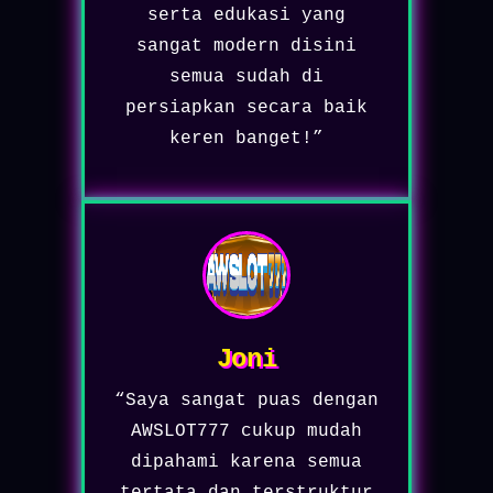
serta edukasi yang
sangat modern disini
semua sudah di
persiapkan secara baik
keren banget!”
Joni
“Saya sangat puas dengan
AWSLOT777 cukup mudah
dipahami karena semua