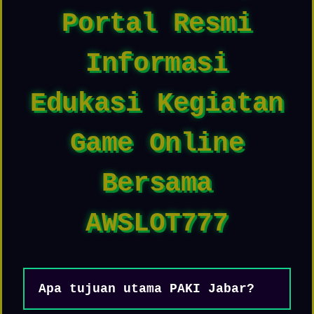
Portal Resmi
Informasi
Edukasi Kegiatan
Game Online
Bersama
AWSLOT777
Apa tujuan utama PAKI Jabar?