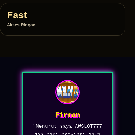
Fast
Akses Ringan
Firman
“Menurut saya AWSLOT777