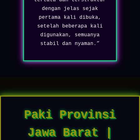
tertata dan terstruktur
dengan jelas sejak
pertama kali dibuka,
setelah beberapa kali
digunakan, semuanya
stabil dan nyaman.”
Paki Provinsi
Jawa Barat |