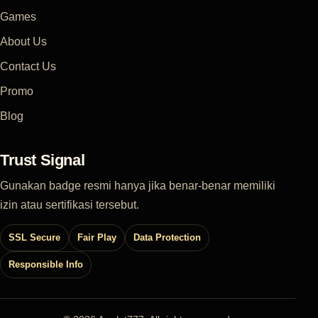
Games
About Us
Contact Us
Promo
Blog
Trust Signal
Gunakan badge resmi hanya jika benar-benar memiliki
izin atau sertifikasi tersebut.
SSL Secure
Fair Play
Data Protection
Responsible Info