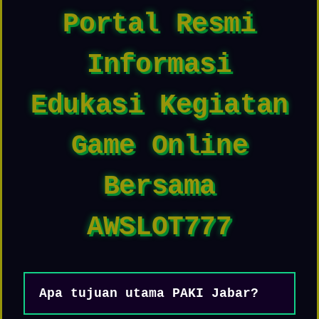
Portal Resmi
Informasi
Edukasi Kegiatan
Game Online
Bersama
AWSLOT777
Apa tujuan utama PAKI Jabar?