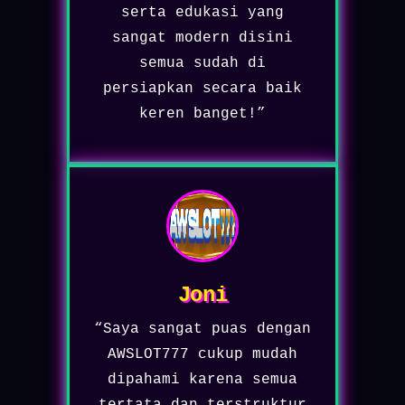
serta edukasi yang
sangat modern disini
semua sudah di
persiapkan secara baik
keren banget!”
Joni
“Saya sangat puas dengan
AWSLOT777 cukup mudah
dipahami karena semua