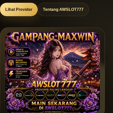
Lihat Provider
Tentang AWSLOT777