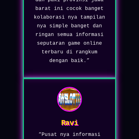
dan paki provinsi jawa
barat ini cocok banget
kolaborasi nya tampilan
nya simple banget dan
ringan semua informasi
seputaran game online
terbaru di rangkum
dengan baik.”
Ravi
“Pusat nya informasi