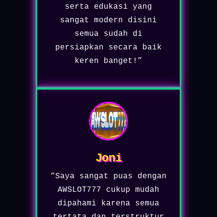
serta edukasi yang
sangat modern disini
semua sudah di
persiapkan secara baik
keren banget!”
Joni
“Saya sangat puas dengan
AWSLOT777 cukup mudah
dipahami karena semua