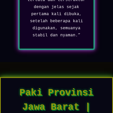
tertata dan terstruktur
dengan jelas sejak
pertama kali dibuka,
setelah beberapa kali
digunakan, semuanya
stabil dan nyaman.”
Paki Provinsi
Jawa Barat |