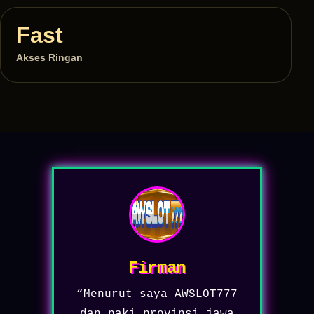
Fast
Akses Ringan
Firman
“Menurut saya AWSLOT777