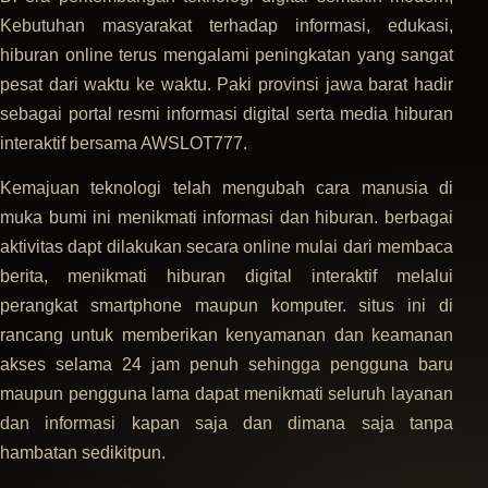
Kebutuhan masyarakat terhadap informasi, edukasi,
hiburan online terus mengalami peningkatan yang sangat
pesat dari waktu ke waktu. Paki provinsi jawa barat hadir
sebagai portal resmi informasi digital serta media hiburan
interaktif bersama AWSLOT777.
Kemajuan teknologi telah mengubah cara manusia di
muka bumi ini menikmati informasi dan hiburan. berbagai
aktivitas dapt dilakukan secara online mulai dari membaca
berita, menikmati hiburan digital interaktif melalui
perangkat smartphone maupun komputer. situs ini di
rancang untuk memberikan kenyamanan dan keamanan
akses selama 24 jam penuh sehingga pengguna baru
maupun pengguna lama dapat menikmati seluruh layanan
dan informasi kapan saja dan dimana saja tanpa
hambatan sedikitpun.