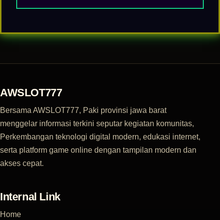
AWSLOT777
Bersama AWSLOT777, Paki provinsi jawa barat
menggelar informasi terkini seputar kegiatan komunitas,
Perkembangan teknologi digital modern, edukasi internet,
serta platform game online dengan tampilan modern dan
akses cepat.
Internal Link
Home