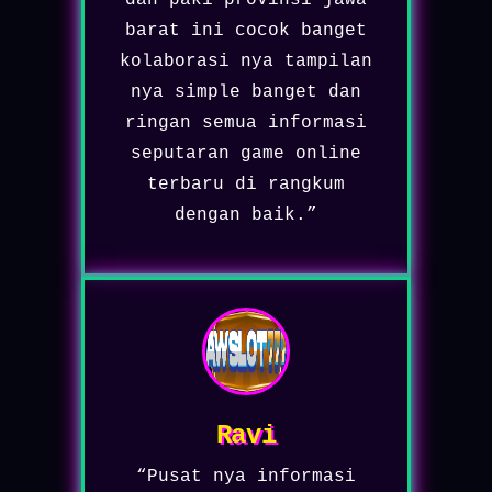
dan paki provinsi jawa
barat ini cocok banget
kolaborasi nya tampilan
nya simple banget dan
ringan semua informasi
seputaran game online
terbaru di rangkum
dengan baik.”
Ravi
“Pusat nya informasi