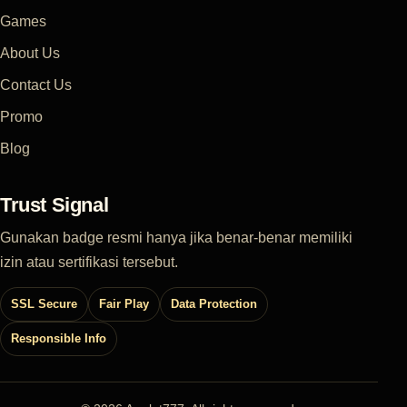
Games
About Us
Contact Us
Promo
Blog
Trust Signal
Gunakan badge resmi hanya jika benar-benar memiliki
izin atau sertifikasi tersebut.
SSL Secure
Fair Play
Data Protection
Responsible Info