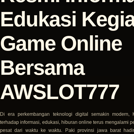
Edukasi Kegi
Game Online
Bersama
AWSLOT777
Di era perkembangan teknologi digital semakin modern, 
terhadap informasi, edukasi, hiburan online terus mengalami 
pesat dari waktu ke waktu. Paki provinsi jawa barat hadi