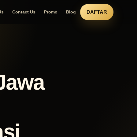
Us
Contact Us
Promo
Blog
DAFTAR
 Jawa
si