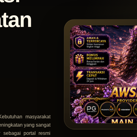
atan
Kebutuhan masyarakat
peningkatan yang sangat
r sebagai portal resmi