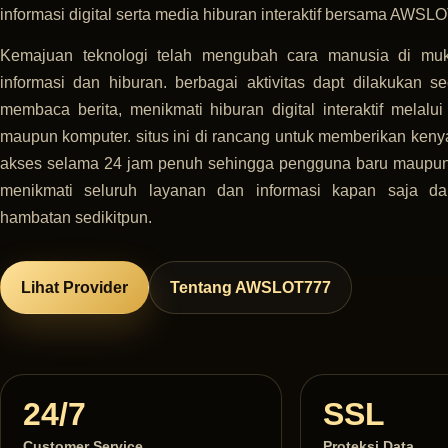
informasi digital serta media hiburan interaktif bersama AWSL
Kemajuan teknologi telah mengubah cara manusia di muk
informasi dan hiburan. berbagai aktivitas dapt dilakukan se
membaca berita, menikmati hiburan digital interaktif melalu
maupun komputer. situs ini di rancang untuk memberikan k
akses selama 24 jam penuh sehingga pengguna baru maupu
menikmati seluruh layanan dan informasi kapan saja d
hambatan sedikitpun.
Lihat Provider
Tentang AWSLOT777
24/7
SSL
Customer Service
Proteksi Data