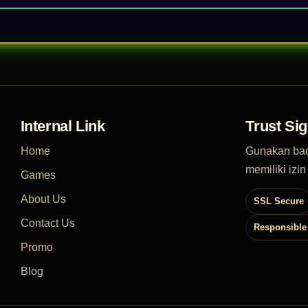
Internal Link
Trust Sig
Home
Gunakan bad
memiliki izin 
Games
About Us
SSL Secure
Contact Us
Responsible
Promo
Blog