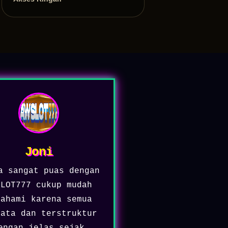
Joni
a sangat puas dengan
SLOT777 cukup mudah
pahami karena semua
tata dan terstruktur