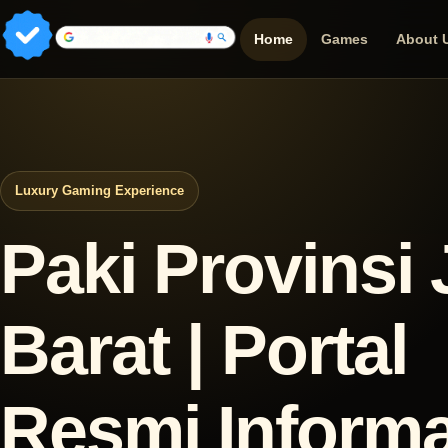
Home
Games
About 
Luxury Gaming Experience
Paki Provinsi
Barat | Portal
Resmi Informa