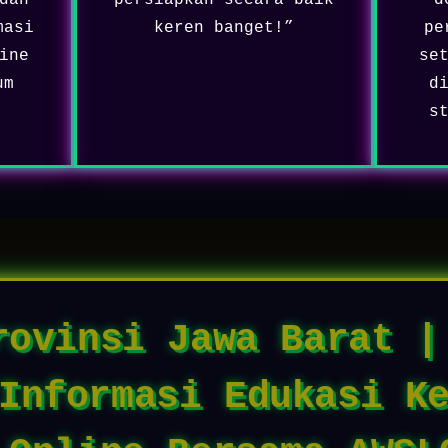
dan
persiapkan secara baik
d
masi
keren banget!”
pe
ine
se
um
d
s
rovinsi Jawa Barat |
Informasi Edukasi K