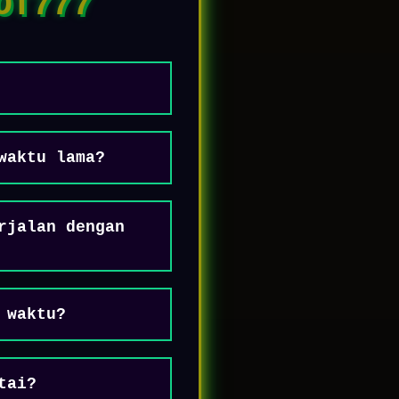
OT777
waktu lama?
rjalan dengan
 waktu?
tai?