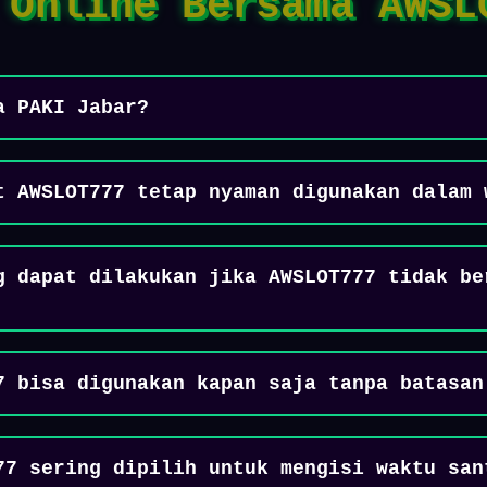
 Online Bersama AWSL
a PAKI Jabar?
t AWSLOT777 tetap nyaman digunakan dalam 
g dapat dilakukan jika AWSLOT777 tidak be
7 bisa digunakan kapan saja tanpa batasan
77 sering dipilih untuk mengisi waktu san