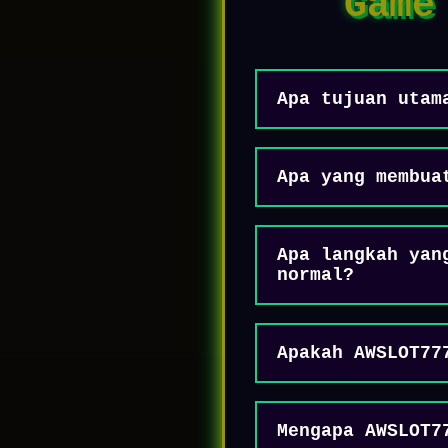
Game
Apa tujuan utam
Apa yang membua
Apa langkah yan
normal?
Apakah AWSLOT77
Mengapa AWSLOT7