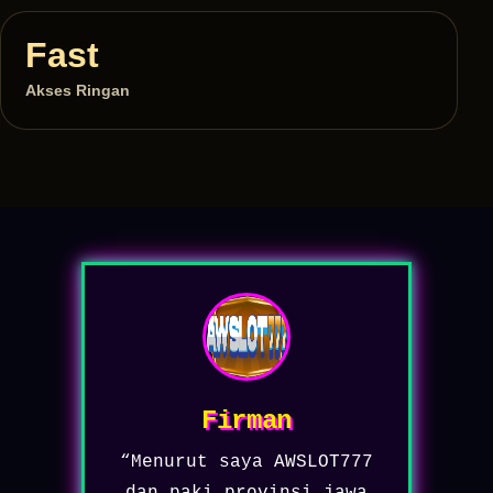
Fast
Akses Ringan
Firman
“Menurut saya AWSLOT777