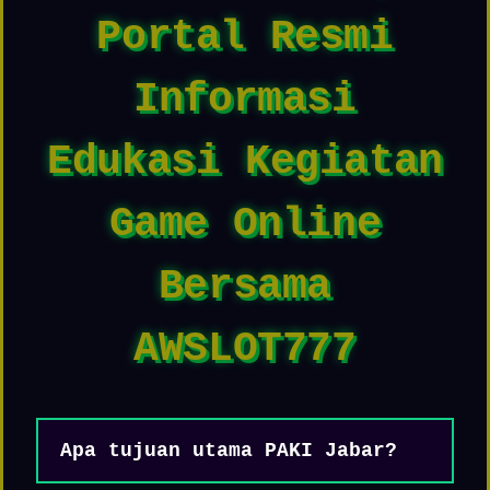
Portal Resmi
Informasi
Edukasi Kegiatan
Game Online
Bersama
AWSLOT777
Apa tujuan utama PAKI Jabar?