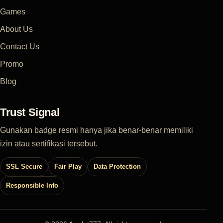
Games
About Us
Contact Us
Promo
Blog
Trust Signal
Gunakan badge resmi hanya jika benar-benar memiliki
izin atau sertifikasi tersebut.
SSL Secure
Fair Play
Data Protection
Responsible Info