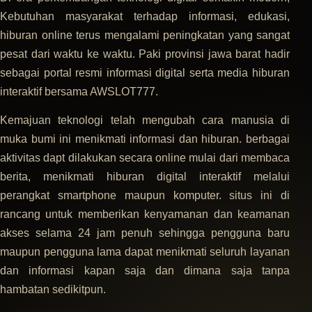
Kebutuhan masyarakat terhadap informasi, edukasi,
hiburan online terus mengalami peningkatan yang sangat
pesat dari waktu ke waktu. Paki provinsi jawa barat hadir
sebagai portal resmi informasi digital serta media hiburan
interaktif bersama AWSLOT777.
Kemajuan teknologi telah mengubah cara manusia di
muka bumi ini menikmati informasi dan hiburan. berbagai
aktivitas dapt dilakukan secara online mulai dari membaca
berita, menikmati hiburan digital interaktif melalui
perangkat smartphone maupun komputer. situs ini di
rancang untuk memberikan kenyamanan dan keamanan
akses selama 24 jam penuh sehingga pengguna baru
maupun pengguna lama dapat menikmati seluruh layanan
dan informasi kapan saja dan dimana saja tanpa
hambatan sedikitpun.